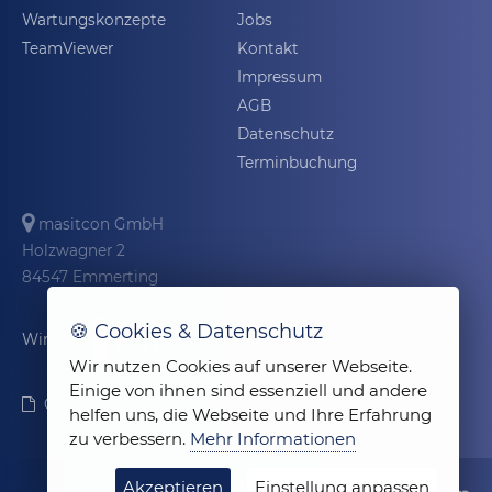
Wartungskonzepte
Jobs
TeamViewer
Kontakt
Impressum
AGB
Datenschutz
Terminbuchung
masitcon GmbH
Holzwagner 2
84547 Emmerting
🍪 Cookies & Datenschutz
Wir sind
Wir nutzen Cookies auf unserer Webseite.
Einige von ihnen sind essenziell und andere
Offenlegungsdokument
helfen uns, die Webseite und Ihre Erfahrung
zu verbessern.
Mehr Informationen
Akzeptieren
Einstellung anpassen