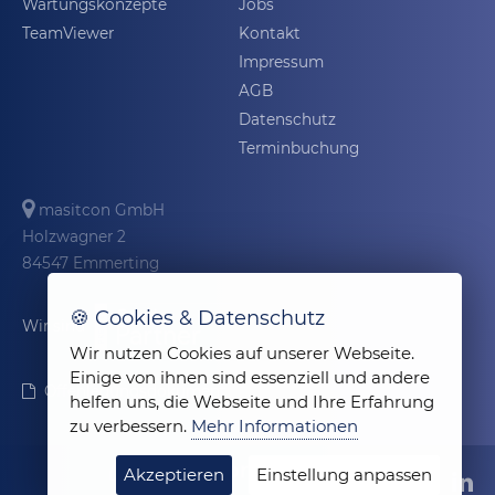
Wartungskonzepte
Jobs
TeamViewer
Kontakt
Impressum
AGB
Datenschutz
Terminbuchung
masitcon GmbH
Holzwagner 2
84547 Emmerting
🍪 Cookies & Datenschutz
Wir sind
Wir nutzen Cookies auf unserer Webseite.
Einige von ihnen sind essenziell und andere
Offenlegungsdokument
helfen uns, die Webseite und Ihre Erfahrung
zu verbessern.
Mehr Informationen
Akzeptieren
Einstellung anpassen