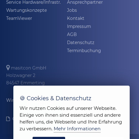
Service Hardware/Infrastr.
Ansprechpartner
Wartungskonzepte
Jobs
TeamViewer
Kontakt
Impressum
AGB
Datenschutz
Terminbuchung
masitcon GmbH
Holzwagner 2
84547 Emmerting
🍪 Cookies & Datenschutz
Wir sind
Wir nutzen Cookies auf unserer Webseite.
Einige von ihnen sind essenziell und andere
Offenlegungsdokument
helfen uns, die Webseite und Ihre Erfahrung
zu verbessern.
Mehr Informationen