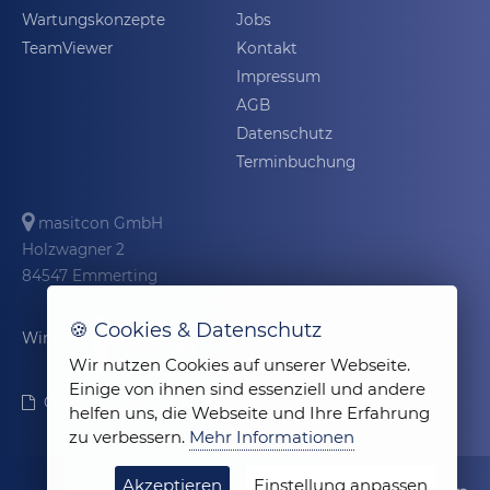
Wartungskonzepte
Jobs
TeamViewer
Kontakt
Impressum
AGB
Datenschutz
Terminbuchung
masitcon GmbH
Holzwagner 2
84547 Emmerting
🍪 Cookies & Datenschutz
Wir sind
Wir nutzen Cookies auf unserer Webseite.
Einige von ihnen sind essenziell und andere
Offenlegungsdokument
helfen uns, die Webseite und Ihre Erfahrung
zu verbessern.
Mehr Informationen
Akzeptieren
Einstellung anpassen